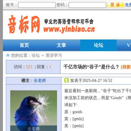
账号：
密码：
免
首页
文章
论坛
V
您的位置：
论坛
英语学习
千亿市场的“谷子”是什么？
访问：
523
| 回复：
1
[我要
楼主
：
全老师
发表于2025-04-27 16:52
最近看到一条新闻，“谷子”吃出了千
米没加工前的状态，而是“Goods
译如下:
原：goods
英：[ɡʊdz]
美：[ɡʊdz]
全老师