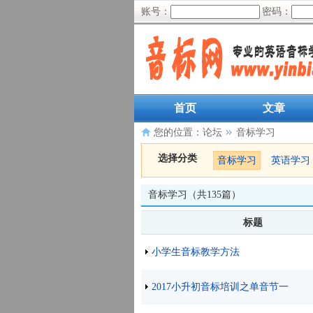
账号：
密码：
首页
文章
您的位置：
论坛
音标学习
选择分类
音标学习
英语学习
音标学习（共135篇）
标题
小学生音标教学方法
2017小升初音标培训之单音节一