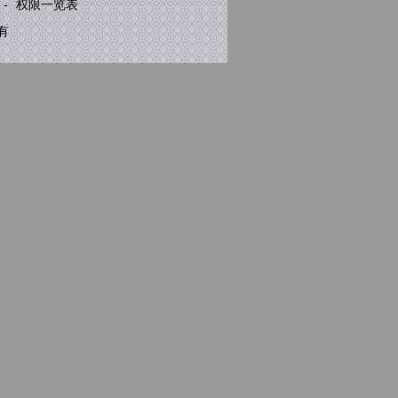
-
权限一览表
有