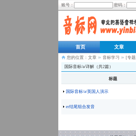
账号：
密码：
首页
文章
您的位置：
文章
音标学习
[专题
国际音标/ə/详解（共2篇）
标题
国际音标/ə/英国人演示
er结尾组合发音