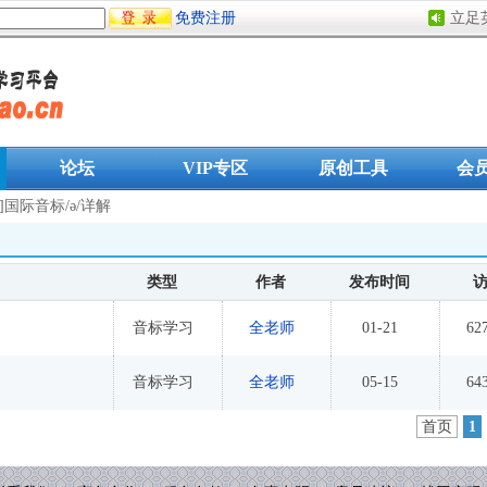
免费注册
立足
论坛
VIP专区
原创工具
会
]国际音标/ə/详解
类型
作者
发布时间
音标学习
全老师
01-21
62
音标学习
全老师
05-15
64
首页
1