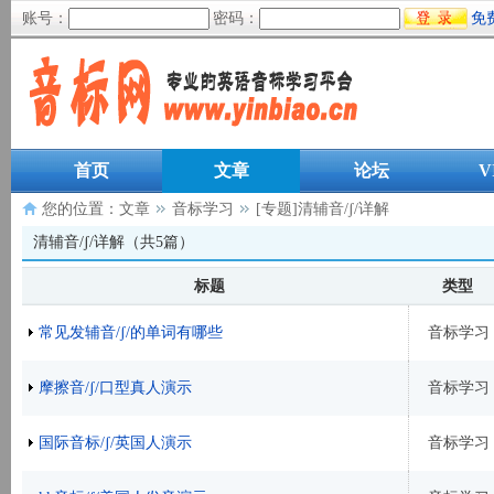
账号：
密码：
免
首页
文章
论坛
V
您的位置：
文章
音标学习
[专题]清辅音/ʃ/详解
清辅音/ʃ/详解（共5篇）
标题
类型
常见发辅音/ʃ/的单词有哪些
音标学习
摩擦音/ʃ/口型真人演示
音标学习
国际音标/ʃ/英国人演示
音标学习