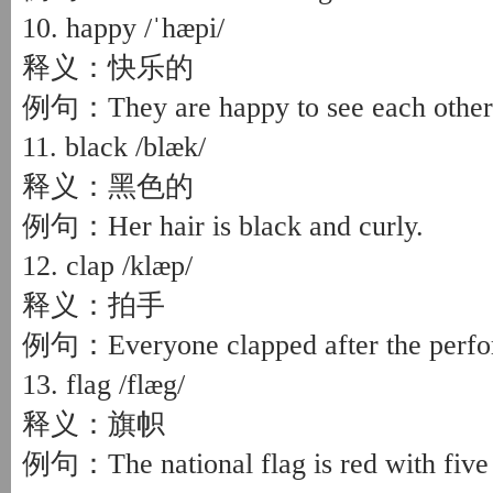
10. happy /ˈhæpi/
释义：快乐的
例句：They are happy to see each other 
11. black /blæk/
释义：黑色的
例句：Her hair is black and curly.
12. clap /klæp/
释义：拍手
例句：Everyone clapped after the perfo
13. flag /flæg/
释义：旗帜
例句：The national flag is red with five 