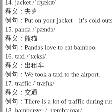
14. jacket /ˈdʒækɪt/
释义：夹克
例句：Put on your jacket—it’s cold outs
15. panda /ˈpændə/
释义：熊猫
例句：Pandas love to eat bamboo.
16. taxi /ˈtæksi/
释义：出租车
例句：We took a taxi to the airport.
17. traffic /ˈtræfɪk/
释义：交通
例句：There is a lot of traffic during ru
18. hamburger /ˈhæmbɜːrɡər/