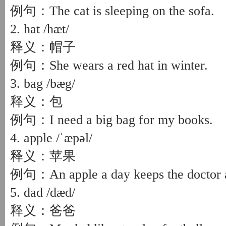
例句：The cat is sleeping on the sofa.
2. hat /hæt/
释义：帽子
例句：She wears a red hat in winter.
3. bag /bæg/
释义：包
例句：I need a big bag for my books.
4. apple /ˈæpəl/
释义：苹果
例句：An apple a day keeps the doctor 
5. dad /dæd/
释义：爸爸