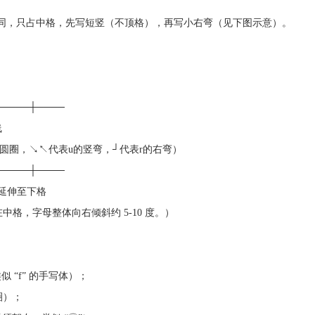
r” 完全相同，只占中格，先写短竖（不顶格），再写小右弯（见下图示意）。
─────┼────
线
的圆圈，↘↖代表u的竖弯，┘代表r的右弯）
─────┼────
线延伸至下格
均在中格，字母整体向右倾斜约 5-10 度。）
 “f” 的手写体）；
圈）；