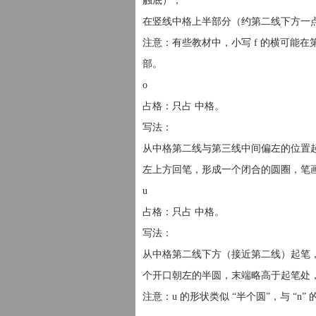
触底）；
在竖线中格上半部分（约第二线下方一点
注意：有些教材中，小写 f 的横可能
部。
o
占格：只占 中格。
写法：
从中格第二线与第三线中间偏左的位置
左上方回笔，形成一个闭合的圆圈，笔
u
占格：只占 中格。
写法：
从中格第二线下方（接近第二线）起笔
个开口朝左的半圆，末端略高于起笔处
注意：u 的形状类似 “半个圆”，与 “n