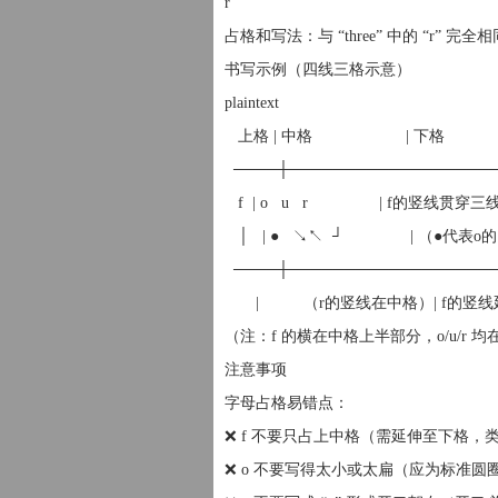
r
占格和写法：与 “three” 中的 “
书写示例（四线三格示意）
plaintext
上格 | 中格 | 下格
────┼──────────────────
f | o u r | f的竖线贯穿三
│ | ● ↘↖ ┘ | （●代表o
────┼──────────────────
| （r的竖线在中格）| f的竖
（注：f 的横在中格上半部分，o/u/r 
注意事项
字母占格易错点：
❌ f 不要只占上中格（需延伸至下格，类似
❌ o 不要写得太小或太扁（应为标准圆