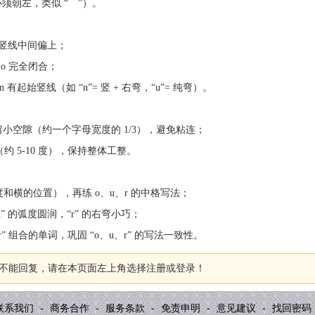
必须朝左，类似 “⌒”）。
竖线中间偏上；
 o 完全闭合；
 有起始竖线（如 “n”= 竖 + 右弯，“u”= 纯弯）。
 “r” 之间留小空隙（约一个字母宽度的 1/3），避免粘连；
 5-10 度），保持整体工整。
和横的位置），再练 o、u、r 的中格写法；
“u” 的弧度圆润，“r” 的右弯小巧；
 等含 “our” 组合的单词，巩固 “o、u、r” 的写法一致性。
不能回复，请在本页面左上角选择注册或登录！
联系我们
-
商务合作
-
服务条款
-
免责申明
-
意见建议
-
找回密码