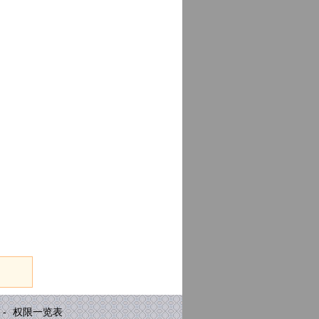
-
权限一览表