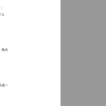
围；
中上
，再向
形成一