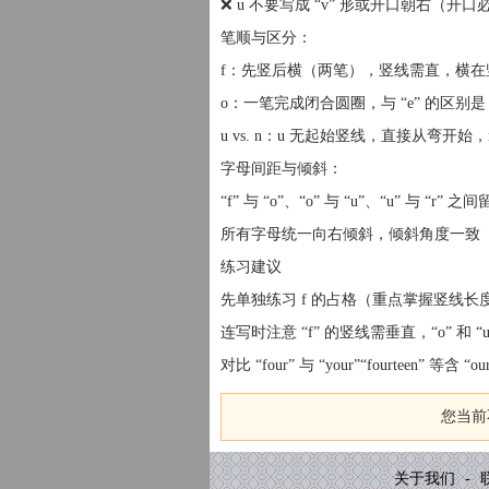
❌ u 不要写成 “v” 形或开口朝右（开口
笔顺与区分：
f：先竖后横（两笔），竖线需直，横在
o：一笔完成闭合圆圈，与 “e” 的区别是
u vs. n：u 无起始竖线，直接从弯开始，n
字母间距与倾斜：
“f” 与 “o”、“o” 与 “u”、“u” 与
所有字母统一向右倾斜，倾斜角度一致（约
练习建议
先单独练习 f 的占格（重点掌握竖线长度
连写时注意 “f” 的竖线需垂直，“o” 和 
对比 “four” 与 “your”“fourteen”
您当前
关于我们
-