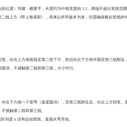
的位置）写横，横要平，长度约为中格宽度的 1/2，两端不超出竖线范
在第二线上方（即上格底部），具体以所学版本为准，但需确保横在竖线的
起笔，向右上方画弧线至第二线下方，然后向右下方画半圆至第三线附近
画圆润，不接触第二线和第三线，大小均匀。
，向右下方画一个竖弯（弧度圆润），至第三线附近后，向左上方回笔，
，不接触第二线和第三线。
” 的区别是 u 没有起始竖线，直接从弯开始。